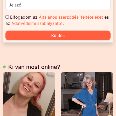
Elfogadom az
Általános szerződési feltételeket
és
az
Adatvédelmi szabályzatot
.
Küldés
Ki van most online?