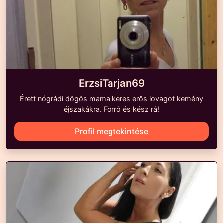
ErzsiTarjan69
Érett nógrádi dögös mama keres erős lovagot kemény
éjszakákra. Forró és kész rá!
Profil megtekintése