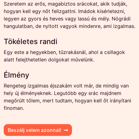
Szeretem az erős, magabiztos srácokat, akik tudják,
hogyan kell egy nőt felizgattni. Imádok kísérletezni,
legyen az gyors és heves vagy lassú és mély. Nógrádi
hangulatban, de nyitott vagyok mindenre, ami izgalmas.
Tökéletes randi
Egy este a hegyekben, tűzrakásnál, ahol a csillagok
alatt felejthetetlen dolgokat művelünk.
Élmény
Rengeteg izgalmas éjszakám volt már, de mindig van
hely új élményeknek. Legutóbb egy srác majdnem
megőrült tőlem, mert tudtam, hogyan kell őt irányítani
finoman.
Beszélj velem azonnal!