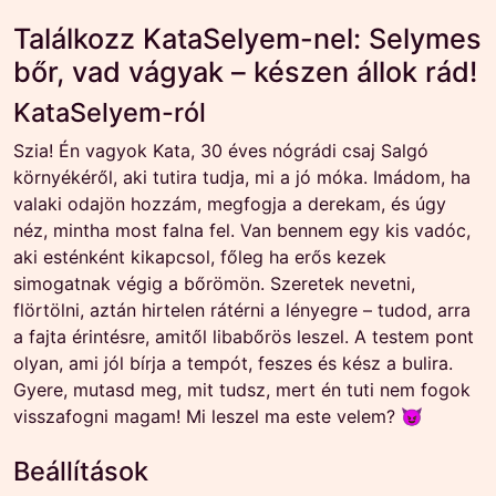
Találkozz KataSelyem-nel: Selymes
bőr, vad vágyak – készen állok rád!
KataSelyem-ról
Szia! Én vagyok Kata, 30 éves nógrádi csaj Salgó
környékéről, aki tutira tudja, mi a jó móka. Imádom, ha
valaki odajön hozzám, megfogja a derekam, és úgy
néz, mintha most falna fel. Van bennem egy kis vadóc,
aki esténként kikapcsol, főleg ha erős kezek
simogatnak végig a bőrömön. Szeretek nevetni,
flörtölni, aztán hirtelen rátérni a lényegre – tudod, arra
a fajta érintésre, amitől libabőrös leszel. A testem pont
olyan, ami jól bírja a tempót, feszes és kész a bulira.
Gyere, mutasd meg, mit tudsz, mert én tuti nem fogok
visszafogni magam! Mi leszel ma este velem? 😈
Beállítások