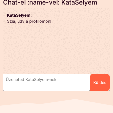
Chat-el :name-vel: KataSelyem
KataSelyem:
Szia, üdv a profilomon!
Küldés