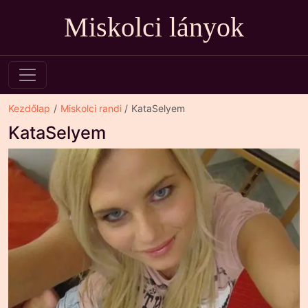
Miskolci lányok
Kezdőlap
Miskolci randi
KataSelyem
KataSelyem