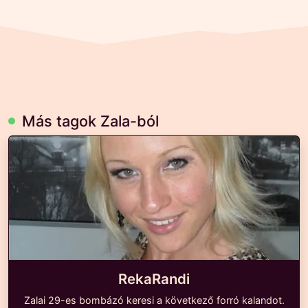
Más tagok Zala-ból
RekaRandi
Zalai 29-es bombázó keresi a következő forró kalandot.