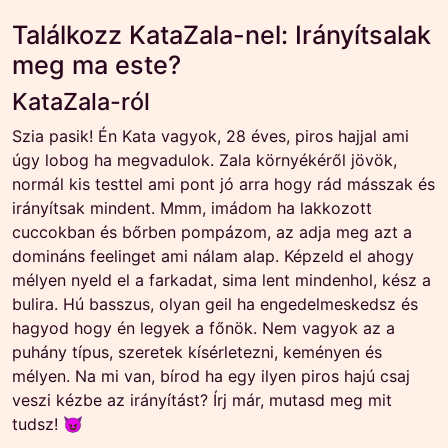
Találkozz KataZala-nel: Irányítsalak
meg ma este?
KataZala-ról
Szia pasik! Én Kata vagyok, 28 éves, piros hajjal ami
úgy lobog ha megvadulok. Zala környékéről jövök,
normál kis testtel ami pont jó arra hogy rád másszak és
irányítsak mindent. Mmm, imádom ha lakkozott
cuccokban és bőrben pompázom, az adja meg azt a
domináns feelinget ami nálam alap. Képzeld el ahogy
mélyen nyeld el a farkadat, sima lent mindenhol, kész a
bulira. Hú basszus, olyan geil ha engedelmeskedsz és
hagyod hogy én legyek a főnök. Nem vagyok az a
puhány típus, szeretek kísérletezni, keményen és
mélyen. Na mi van, bírod ha egy ilyen piros hajú csaj
veszi kézbe az irányítást? Írj már, mutasd meg mit
tudsz! 😈