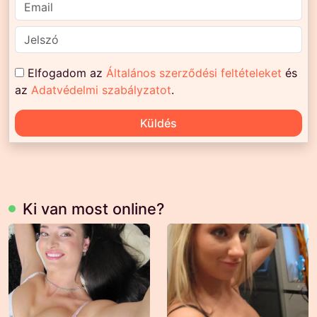
Elfogadom az
Általános szerződési feltételeket
és
az
Adatvédelmi szabályzatot
.
Küldés
Ki van most online?