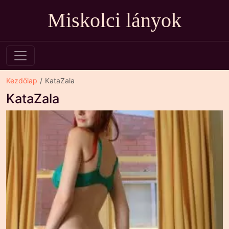
Miskolci lányok
Kezdőlap
KataZala
KataZala