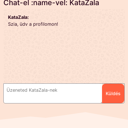
Chat-el :name-vel: KataZala
KataZala:
Szia, üdv a profilomon!
Küldés