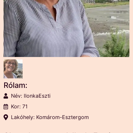
Rólam:
Név: IlonkaEszti
Kor: 71
Lakóhely: Komárom-Esztergom