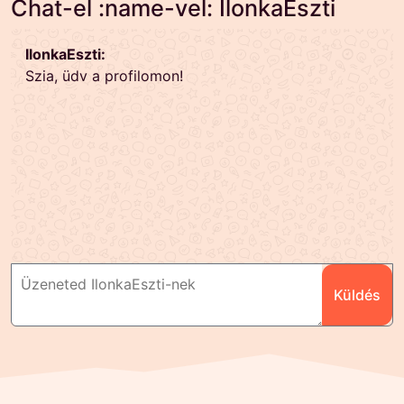
Chat-el :name-vel: IlonkaEszti
IlonkaEszti:
Szia, üdv a profilomon!
Küldés