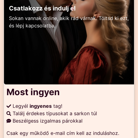
Csatlakozz és indulj el
Sokan vannak online, akik rád várnak. Töltsd ki ezt,
és lépj kapcsolatba.
Most ingyen
Legyél
ingyenes
tag!
Találj érdekes típusokat a sarkon túl
Beszélgess izgalmas párokkal
Csak egy működő e-mail cím kell az induláshoz.