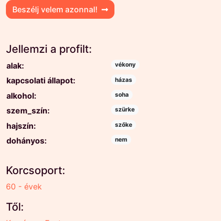
Beszélj velem azonnal!
Jellemzi a profilt:
alak:
vékony
kapcsolati állapot:
házas
alkohol:
soha
szem_szín:
szürke
hajszín:
szőke
dohányos:
nem
Korcsoport:
60 - évek
Től: