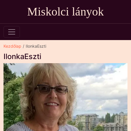
Miskolci lányok
Kezdőlap
IlonkaEszti
IlonkaEszti