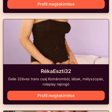
Profil megtekintése
RékaEszti32
Geile 32éves trans csaj Komáromból, lábak, mélyszopás,
roleplay rajongó
Profil megtekintése