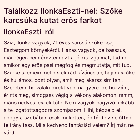
Találkozz IlonkaEszti-nel: Szőke
karcsúka kutat erős farkot
IlonkaEszti-ról
Szia, Ilonka vagyok, 71 éves karcsú szőke csaj
Esztergom környékéről. Házas vagyok, de basszus,
már régen nem éreztem azt a jó kis izgalmat, tudod,
amikor egy erős pasi megfog és megmutatja, mit tud.
Szürke szemeimmel nézek rád kíváncsian, hajam szőke
és hullámos, pont olyan, amit meg akarsz simítani.
Szeretem, ha valaki direkt van, na gyere ide hozzám,
érints meg, simogass végig a vékony alakomon, mmm,
máris nedves leszek tőle. Nem vagyok nagyivó, inkább
a te izgatottságodra szomjazom. Hihi, képzeld el,
ahogy a szobában csak mi ketten, én térdelve előtted,
te irányítasz. Mi a kedvenc fantáziád velem? Írj már, ne
várd!