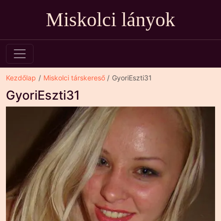
Miskolci lányok
Kezdőlap
Miskolci társkereső
GyoriEszti31
GyoriEszti31