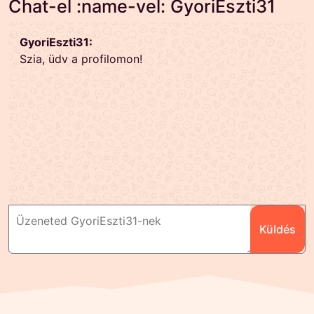
Chat-el :name-vel: GyoriEszti31
GyoriEszti31:
Szia, üdv a profilomon!
Küldés