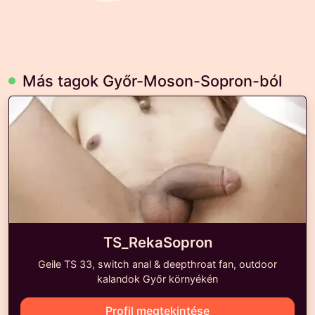
Más tagok Győr-Moson-Sopron-ból
TS_RekaSopron
Geile TS 33, switch anal & deepthroat fan, outdoor
kalandok Győr környékén
Profil megtekintése