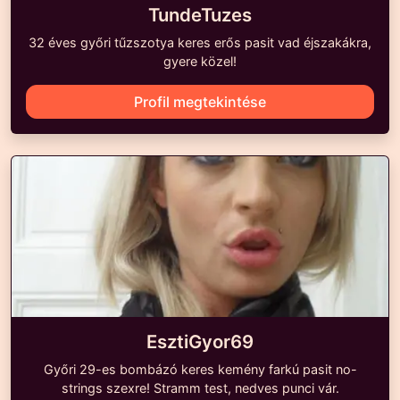
TundeTuzes
32 éves győri tűzszotya keres erős pasit vad éjszakákra,
gyere közel!
Profil megtekintése
EsztiGyor69
Győri 29-es bombázó keres kemény farkú pasit no-
strings szexre! Stramm test, nedves punci vár.