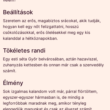
velem?
Beállítások
Szeretem az erős, magabiztos srácokat, akik tudják,
hogyan kell egy nőt felizgattatni, hosszú
csókolózásokkal, erős ölelésekkel meg egy kis
kalanddal a hétköznapokban.
Tökéletes randi
Egy esti séta Győr belvárosában, aztán hazaviszel,
zuhanyzás kettesben és onnan már csak a szenvedély
számít.
Élmény
Sok izgalmas kalandom volt már, párral flörtöltem,
egyszer-egyszer hármasban is, de mindig a
legforróbbak maradnak meg, amikor tényleg
elengedjük magunkat és csak az élvezet számít.