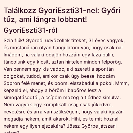
Találkozz GyoriEszti31-nel: Győri
tűz, ami lángra lobbant!
GyoriEszti31-ról
Szia fiúk! Győrből üdvözöllek titeket, 31 éves vagyok,
és mostanában olyan hangulatom van, hogy csak na!
Imádom, ha valaki odajön hozzám egy laza bulin,
táncolunk egy kicsit, aztán hirtelen minden felpörög.
Van bennem egy kis vadóc, aki szereti a spontán
dolgokat, tudod, amikor csak úgy beesel hozzám
Sopron felé menet, és boom, elszabadul a pokol. Mmm,
képzeld el, ahogy a bőröm libabőrös lesz a
simogatásodtól, a csípőm mozog a tiédhez simulva.
Nem vagyok egy komplikált csaj, csak jókedvre,
nevetésre és arra van szükségem, hogy valaki igazán
megadja nekem, amit akarok. Hihi, és te mit hoznál
nekem egy ilyen éjszakára? Jössz Győrbe játszani