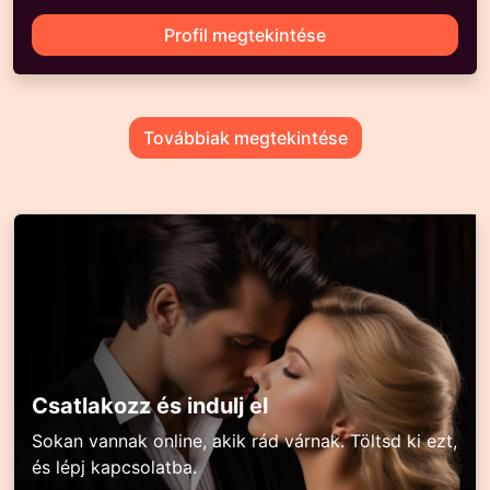
Profil megtekintése
Továbbiak megtekintése
Csatlakozz és indulj el
Sokan vannak online, akik rád várnak. Töltsd ki ezt,
és lépj kapcsolatba.