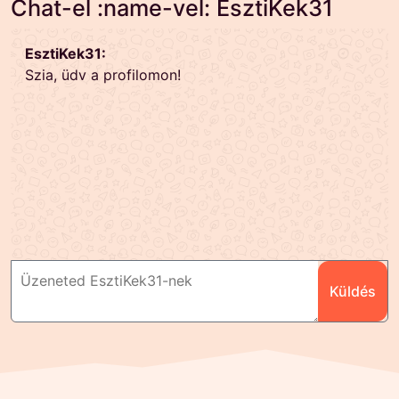
Chat-el :name-vel: EsztiKek31
EsztiKek31:
Szia, üdv a profilomon!
Küldés