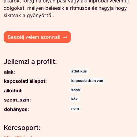
akarok, főleg ha olyan pasi vagy aki kipróbál velem új
dolgokat, mélyen beleesik a ritmusba és hagyja hogy
sikítsak a gyönyörtől.
Beszélj velem azonnal!
Jellemzi a profilt:
alak:
atletikus
kapcsolati állapot:
kapcsolatban van
alkohol:
soha
szem_szín:
kék
dohányos:
nem
Korcsoport: