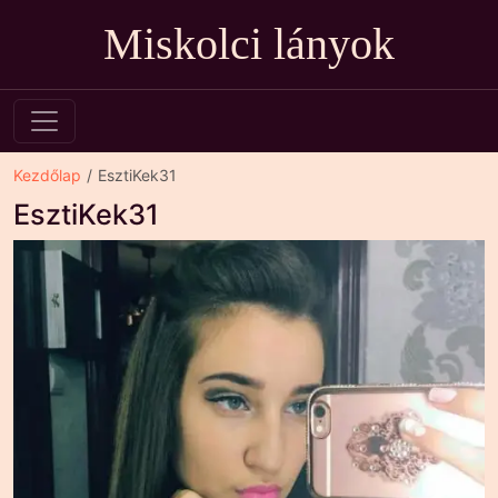
Miskolci lányok
Kezdőlap
EsztiKek31
EsztiKek31