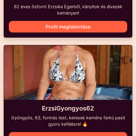
62 éves ősforró Erzsike Egerből, irányítok és élvezek
keményen!
Profil megtekintése
ErzsiGyongyos62
Gyöngyös, 63, formás test, keresek kemény farkú pasit
gyors kefélésre! 🔥