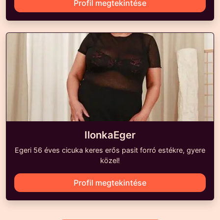
Profil megtekintése
IlonkaEger
Egeri 56 éves cicuka keres erős pasit forró estékre, gyere
közel!
Profil megtekintése