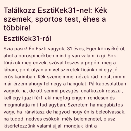
Találkozz EsztiKek31-nel: Kék
szemek, sportos test, éhes a
többire!
EsztiKek31-ról
Szia pasik! Én Eszti vagyok, 31 éves, Eger környékéről,
ahol a borospincékben mindig van valami izgi. Sok
túrázok meg edzek, szóval feszes a popóm meg a
lábam, pont olyan amivel szeretek ficánkolni egy jó
erős karimban. Kék szemeimmel nézek rád most, mmm,
már érzem ahogy felmegy a hangulat. Párkapcsolatban
vagyok na, de ott semmi pezsgés, unatkozok rosszul,
kell egy igazi férfi aki megfog engem rendesen és
megmutatja mit tud ágyban. Szeretem ha magabiztos
vagy, ha irányítasz de hagyod hogy én is beleolvassak,
na tudod, nedves csókok, mély belemenetel, plusz
kísérletezzünk valami újjal, mondjuk kint a