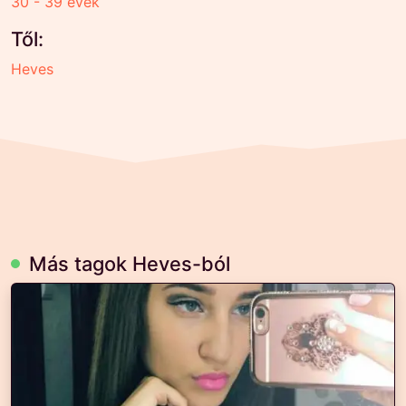
30 - 39 évek
Től:
Heves
Más tagok Heves-ból