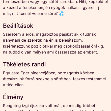
természetben vagy egy sötét sarokban. Hihi, képzeld el
a kezed a fenekemen, én nyögök halkan... gyere, írj
már, mit tennél velem elsőre? 💦
Beállítások
Szeretem a erős, magabiztos pasikat akik tudnak
irányítani de szeretik ha én is belejátszom,
kísérletezzünk pozíciókkal meg csókolózással órákig,
na tudod olyan mélyen ami összerázza az embert.
Tökéletes randi
Egy este Eger pinencéjében, borozgatás közben
átcsúszunk forró szexbe a sötétben, feszes testemmel
a tiéd ellen.
Élmény
Rengeteg izgi éjszaka volt már, de mindig többet