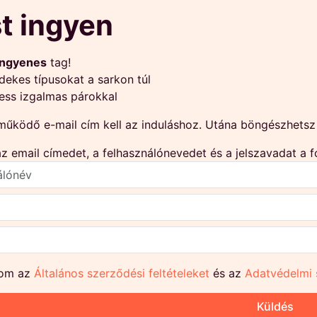
t ingyen
ingyenes
tag!
rdekes típusokat a sarkon túl
ess izgalmas párokkal
űködő e-mail cím kell az induláshoz. Utána böngészhetsz p
 email címedet, a felhasználónevedet és a jelszavadat a f
om az
Általános szerződési feltételeket
és az
Adatvédelmi 
Küldés