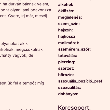
m ha durván bánnak velem,
alkohol:
m pont olyan, ami odavonzza
öklözés:
ent. Gyere, írj már, mesélj
megjelenés:
szem_szín:
hajszín:
hajhossz:
mellméret:
 olyanokat akik
szemérem_szőr:
rkolnak, megcsókolnak
 Chatty vagyok, de
tetoválás:
piercing:
szőrzet:
bőrszín:
szexuális_pozíció_pref:
építjük fel a tempót míg
szexualitás:
dohányos:
Korcsoport: