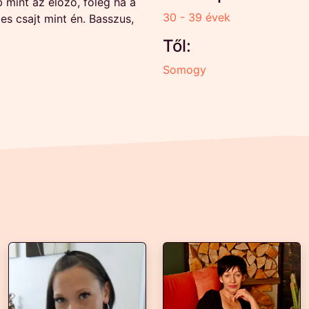
 mint az előző, főleg ha a
30 - 39 évek
es csajt mint én. Basszus,
Től:
Somogy