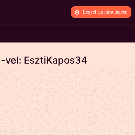
Legyél tag most ingyen
-vel: EsztiKapos34