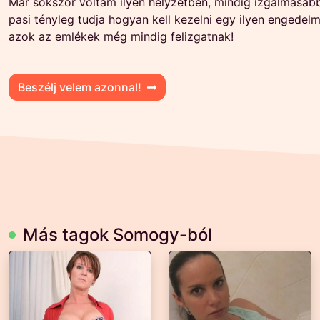
Már sokszor voltam ilyen helyzetben, mindig izgalmasabb
pasi tényleg tudja hogyan kell kezelni egy ilyen engedelm
azok az emlékek még mindig felizgatnak!
Beszélj velem azonnal!
Más tagok Somogy-ból