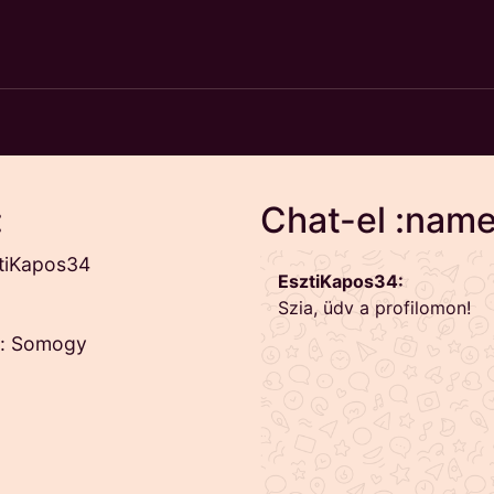
:
Chat-el :name
tiKapos34
EsztiKapos34:
Szia, üdv a profilomon!
y: Somogy