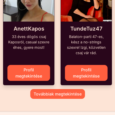
AnettKapos
TundeTuz47
33 éves dögös csaj
Balaton-parti 47-es,
Kaposról, casual szexre
kész a no-strings
éhes, gyere most!
szexre! Izgi, közvetlen
csaj vár rád.
Profil
Profil
megtekintése
megtekintése
Továbbiak megtekintése