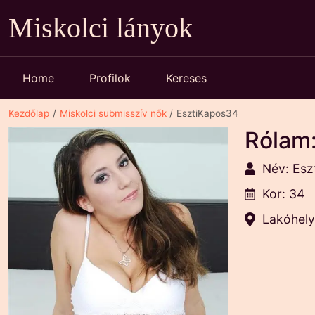
Miskolci lányok
Home
Profilok
Kereses
Kezdőlap
Miskolci submisszív nők
EsztiKapos34
Rólam
Név: Esz
Kor: 34
Lakóhel