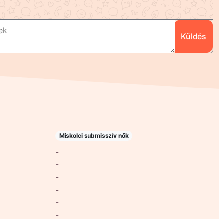
Küldés
Miskolci submisszív nők
-
-
-
-
-
-