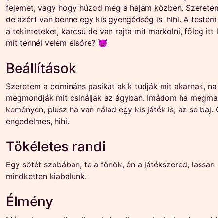
fejemet, vagy hogy húzod meg a hajam közben. Szerete
de azért van benne egy kis gyengédség is, hihi. A teste
a tekinteteket, karcsú de van rajta mit markolni, főleg itt l
mit tennél velem elsőre? 😈
Beállítások
Szeretem a domináns pasikat akik tudják mit akarnak, na
megmondják mit csináljak az ágyban. Imádom ha megma
keményen, plusz ha van nálad egy kis játék is, az se baj.
engedelmes, hihi.
Tökéletes randi
Egy sötét szobában, te a főnök, én a játékszered, lassan 
mindketten kiabálunk.
Élmény