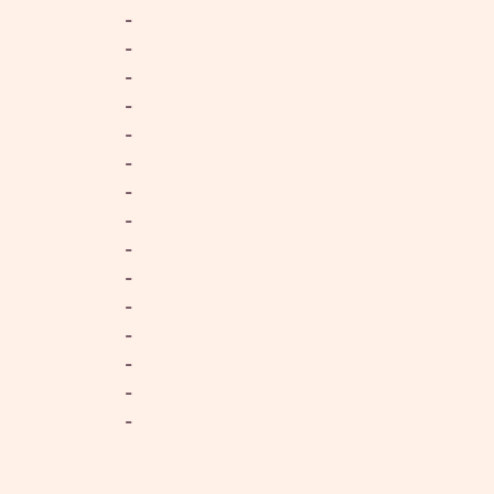
-
-
-
-
-
-
-
-
-
-
-
-
-
-
-