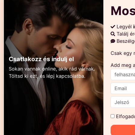
Mos
Legyél
Találj é
Beszélg
Csak egy m
Csatlakozz és indulj el
Add meg az
Sokan vannak online, akik rád várnak.
Töltsd ki ezt, és lépj kapcsolatba.
Elfogad