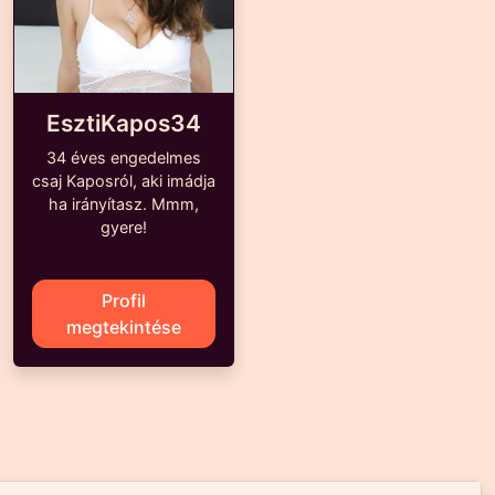
EsztiKapos34
34 éves engedelmes
csaj Kaposról, aki imádja
ha irányítasz. Mmm,
gyere!
Profil
megtekintése