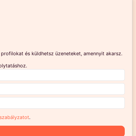
rofilokat és küldhetsz üzeneteket, amennyit akarsz.
olytatáshoz.
szabályzatot
.