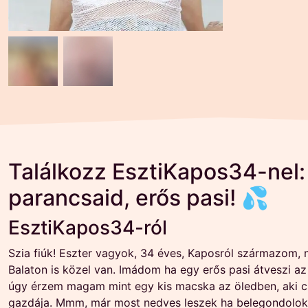
Találkozz EsztiKapos34-nel:
parancsaid, erős pasi! 💦
EsztiKapos34-ról
Szia fiúk! Eszter vagyok, 34 éves, Kaposról származom, n
Balaton is közel van. Imádom ha egy erős pasi átveszi az 
úgy érzem magam mint egy kis macska az öledben, aki cs
gazdája. Mmm, már most nedves leszek ha belegondolok