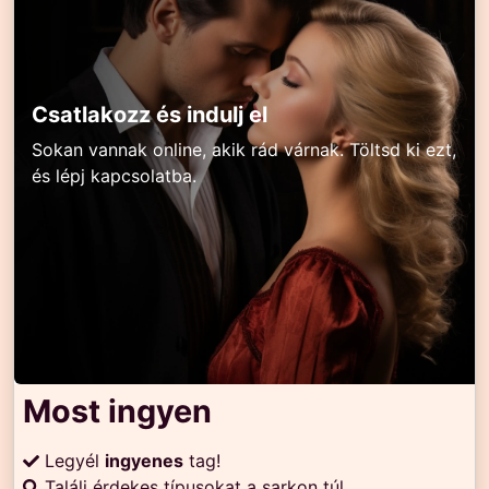
Csatlakozz és indulj el
Sokan vannak online, akik rád várnak. Töltsd ki ezt,
és lépj kapcsolatba.
Most ingyen
Legyél
ingyenes
tag!
Találj érdekes típusokat a sarkon túl