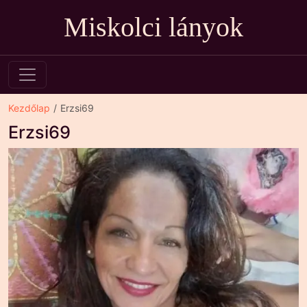
Miskolci lányok
Kezdőlap
Erzsi69
Erzsi69