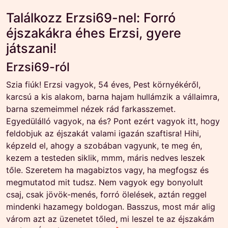
Találkozz Erzsi69-nel: Forró
éjszakákra éhes Erzsi, gyere
játszani!
Erzsi69-ról
Szia fiúk! Erzsi vagyok, 54 éves, Pest környékéről,
karcsú a kis alakom, barna hajam hullámzik a vállaimra,
barna szemeimmel nézek rád farkasszemet.
Egyedülálló vagyok, na és? Pont ezért vagyok itt, hogy
feldobjuk az éjszakát valami igazán szaftisra! Hihi,
képzeld el, ahogy a szobában vagyunk, te meg én,
kezem a testeden siklik, mmm, máris nedves leszek
tőle. Szeretem ha magabiztos vagy, ha megfogsz és
megmutatod mit tudsz. Nem vagyok egy bonyolult
csaj, csak jövök-menés, forró ölelések, aztán reggel
mindenki hazamegy boldogan. Basszus, most már alig
várom azt az üzenetet tőled, mi leszel te az éjszakám