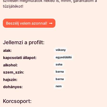
szívesen megmutatok neked is, mmm, garantálom a
tűzijátékot!
Beszélj velem azonnal!
Jellemzi a profilt:
alak:
vékony
kapcsolati állapot:
egyedülálló
alkohol:
soha
szem_szín:
barna
hajszín:
barna
dohányos:
nem
Korcsoport: