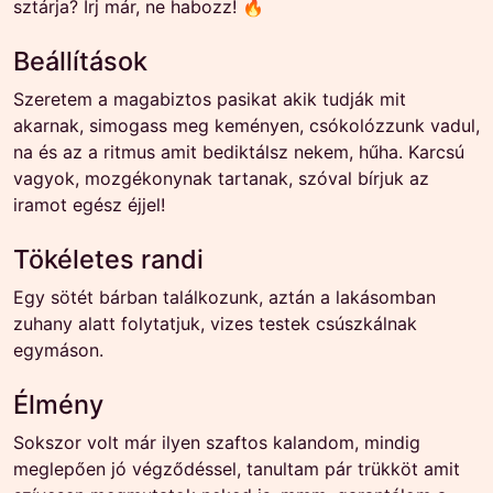
sztárja? Írj már, ne habozz! 🔥
Beállítások
Szeretem a magabiztos pasikat akik tudják mit
akarnak, simogass meg keményen, csókolózzunk vadul,
na és az a ritmus amit bediktálsz nekem, hűha. Karcsú
vagyok, mozgékonynak tartanak, szóval bírjuk az
iramot egész éjjel!
Tökéletes randi
Egy sötét bárban találkozunk, aztán a lakásomban
zuhany alatt folytatjuk, vizes testek csúszkálnak
egymáson.
Élmény
Sokszor volt már ilyen szaftos kalandom, mindig
meglepően jó végződéssel, tanultam pár trükköt amit