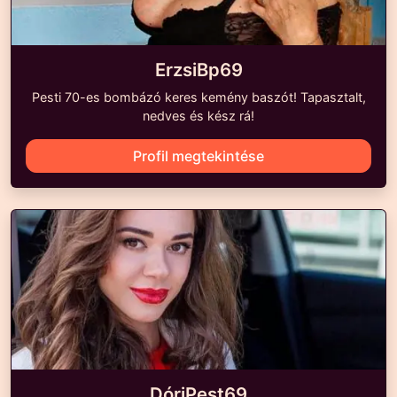
ErzsiBp69
Pesti 70-es bombázó keres kemény baszót! Tapasztalt,
nedves és kész rá!
Profil megtekintése
DóriPest69