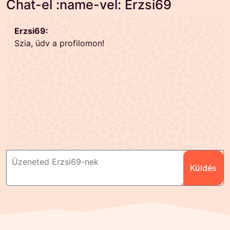
Chat-el :name-vel: Erzsi69
Erzsi69:
Szia, üdv a profilomon!
Küldés